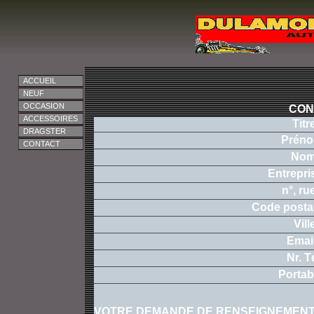
ACCUEIL
NEUF
OCCASION
CON
ACCESSOIRES
Titr
DRAGSTER
Prén
CONTACT
Nom
Entrepri
n°, rue
Code postal
Vill
Email
Nr. Té
Portab
VOTRE DEMANDE DE RENSEIGNEMEN