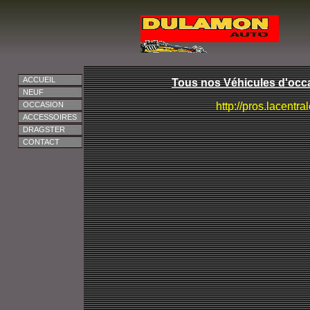
ACCUEIL
Tous nos Véhicules d'occa
NEUF
OCCASION
http://pros.lacentra
ACCESSOIRES
DRAGSTER
CONTACT