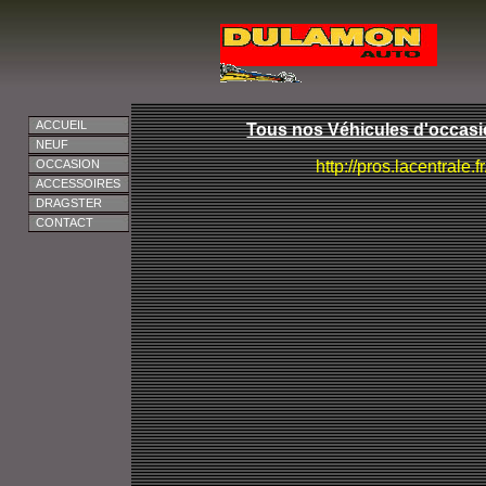
ACCUEIL
Tous nos Véhicules d'occasi
NEUF
OCCASION
http://pros.lacentrale.
ACCESSOIRES
DRAGSTER
CONTACT