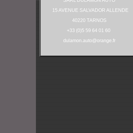
SARL DULAMON AUTO
15 AVENUE SALVADOR ALLENDE
40220 TARNOS
+33 (0)5 59 64 01 60
dulamon.auto@orange.fr