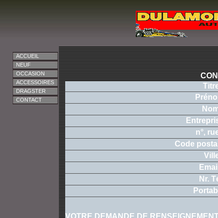
ACCUEIL
NEUF
OCCASION
CON
ACCESSOIRES
Titr
DRAGSTER
Prén
CONTACT
Nom
Entrepri
n°, rue
Code postal
Vill
Email
Nr. Té
Portab
VOTRE DEMANDE DE RENSEIGNEMEN