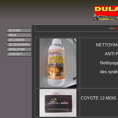
~~
A
ACCUEIL
NEUF
OCCASION
NETTOYAN
ACCESSOIRES
DRAGSTER
ANTI 
CONTACT
Nettoyage 
des systè
COYOTE 12 MOIS 